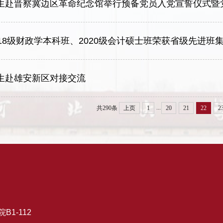
生赴晋察冀边区革命纪念馆举行预备党员入党宣誓仪式暨
18级财政学本科班、2020级会计硕士班荣获省级先进班
生赴雄安新区对接交流
...
共290条
上页
1
20
21
22
2
1-112