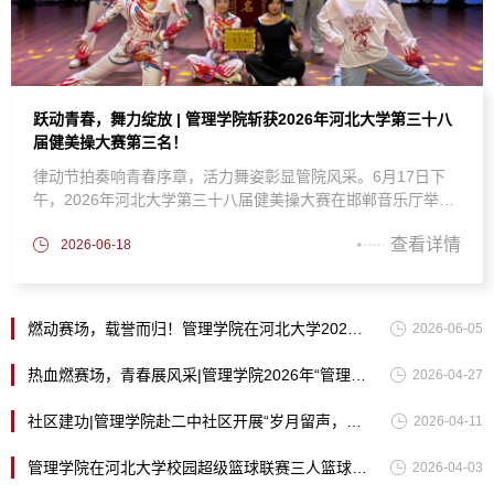
跃动青春，舞力绽放 | 管理学院斩获2026年河北大学第三十八
届健美操大赛第三名！
律动节拍奏响青春序章，活力舞姿彰显管院风采。6月17日下
午，2026年河北大学第三十八届健美操大赛在邯郸音乐厅举
办，管理学院代表队步履铿锵、神采飞扬，凭借整齐划一的动
查看详情
作、饱满昂扬的精神风貌，从众多参赛队伍中脱颖而出，斩获
2026-06-18
大赛第三名的优异成绩！从赛前反复打磨每一组动作、一遍遍
校准队形站位，到课余时间加班排练、相互纠错鼓劲，队员们
用汗水褪去青涩，用坚持凝聚力量。舞台之上，轻快灵动的舞
燃动赛场，载誉而归！管理学院在河北大学2026
2026-06-05
步、自信昂扬的笑容、默...
年校园篮球超级暨篮球宝贝啦啦操比赛中取得佳
热血燃赛场，青春展风采|管理学院2026年“管理
2026-04-27
绩！
杯”篮球赛圆满落幕
社区建功|管理学院赴二中社区开展“岁月留声，书
2026-04-11
香传情”主题志愿服务活动
管理学院在河北大学校园超级篮球联赛三人篮球
2026-04-03