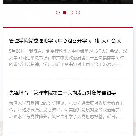
管理学院党委理论学习中心组召开学习（扩大）会议
5月28日，我院召开党委理论学习中心组学习（扩大）会议，深
入学习习近平总书记在中共中央政治局第二十五次集体学习时
的重要讲话精神，学习习近平总书记对山西长治市沁源县一煤
矿瓦斯爆炸事故作出的重要指示，学习习近平经济思想和4月28
日中央政治局会议精神，学习《习近平总书记地方工作期间坚
持正确政绩观生动实践》浙江篇。学院党委书记马洁主持会
议。会议强调习近平总书记关于防灾减灾救灾工作的重要讲话
先锋培育｜管理学院第二十六期发展对象党课辑要
立意深远、内涵丰富...
为深入学习贯彻党的创新理论，扎实推进发展对象培养教育工
作，严格规范党员发展流程，切实提升发展对象的政治素养、
理论水平与党性修养，筑牢青年学子入党思想根基，近日，学
院有序开展第二十六期发展对象党课系列培训。本次培训聚焦
理想信念、党史学习、时代发展、党章党规四大核心维度，邀