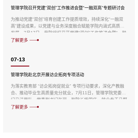
管理学院召开党建“双创”工作推进会暨“一融双高”专题研讨会
为推动党建“双创”培育创建工作提质增效，持续深化“一融双
高”建设成果，以党建与业务深度融合赋能学院内涵式高质量
发展，7月17日，我院组织召开党建“双创”工作推进会暨“一融
双高”建设专题研讨会。学院领导班子成员、党委委员、各党
了解更多
支部书记及委员、系主任参会，会议特邀2026年省级优秀党
务工作者我校化学与材料科学学院陈国锋老师莅临现场开展专
07-13
题授课、答疑指导。陈国锋老师拥有丰富的高校基层党建创建
经验，是河北省高...
管理学院赴北京开展访企拓岗专项活动
为落实教育部 “访企拓岗促就业” 专项行动要求，深化产教融
合、推动毕业生高质量充分就业，7月11日，管理学院党委书
记马洁带队，党委副书记张丽、副院长杨国庆、就业专干马野
超一行赴北京开展访企拓岗交流活动，链接在京校友企业与校
了解更多
友资源，探索“产学研就”融合发展新路径。走访期间，学院团
队先后走访北京青城博雅教育科技有限公司、北京合悦建设有
限公司、效优公益互助平台等多家校友创办企业及北京校友之
家。在校友企业，...