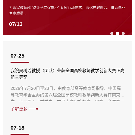
为落实教育部 “访企拓岗促就业” 专项行动要求，深化产教融合、推动毕业
生高质量...
07/13
07-25
我院吴树芳教授（团队）荣获全国高校教师教学创新大赛正高
组三等奖
2026年7月20日至23日，由教育部高等教育司指导、中国高
等教育学会主办的第六届全国高校教师教学创新大赛在南京大
学、南京理工大学举办。本届大赛实施校赛、省赛、全国赛三
级赛制，按照新工科、新农科、新医科、新文科、基础课程、
了解更多
课程思政、产教融合、人工智能、实验教学设9个赛道，共计
24个组，32个赛区的13.8万名教师参加校赛，4.5万名教师参
07-18
加省赛，997个教师（团队）参加全国赛，淘汰30%后，699
个教师（团队）入围全国赛现...