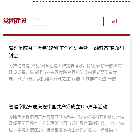
党团建设
更多→
管理学院召开党建“双创”工作推进会暨“一融双高”专题研
讨会
为推动党建“双创”培育创建工作提质增效，持续深化“一融双高”
建设成果，以党建与业务深度融合赋能学院内涵式高质量发
展，7月17日，我院组织召开党建“双创”工作推进会暨“一融双
高”建设专题研讨会。学院领导班子成员、党委委员、各党支部
书记及委员、系主任参会，会议特邀2026年省级优秀党务工作
者我校化学与材料科学学院陈国锋老师莅临现场开展专题授
课、答疑指导。陈国锋老师拥有丰富的高校基层党建创建经
管理学院开展庆祝中国共产党成立105周年活动
验，是河北省高...
为隆重庆祝中国共产党成立105周年，持续深化树立和践行正确
政绩观学习教育，推动理论学习与党性教育深度融合，“七一”前
后，学院系统谋划、统筹部署多项主题党建活动，通过集中观