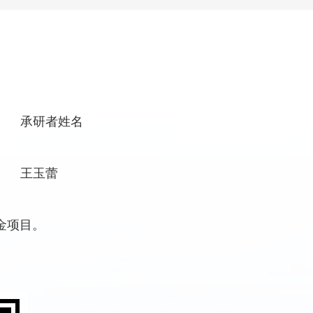
承研者姓名
王玉蕾
金项目。