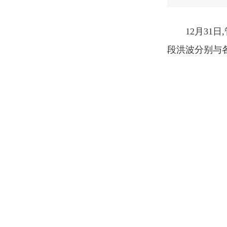
12月3
段洪波分别与