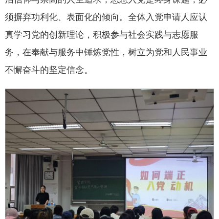
须摒弃功利化、表面化的倾向。全体入党申请人应认
真学习党的创新理论，积极参与社会实践与志愿服
务，在奉献与服务中锤炼党性，树立为党和人民事业
不懈奋斗的坚定信念。