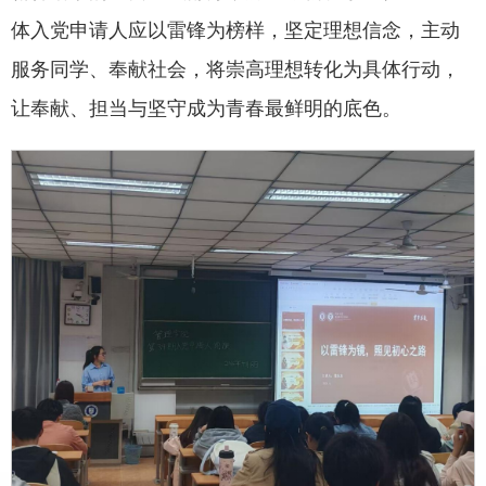
体入党申请人应以雷锋为榜样，坚定理想信念，主动
服务同学、奉献社会，将崇高理想转化为具体行动，
让奉献、担当与坚守成为青春最鲜明的底色。